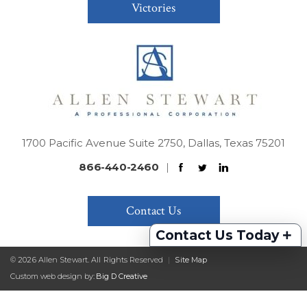
Victories
1700 Pacific Avenue Suite 2750, Dallas, Texas 75201
866-440-2460
|
Contact Us
+
Contact Us Today
© 2026 Allen Stewart. All Rights Reserved
|
Site Map
Custom web design by:
Big D Creative